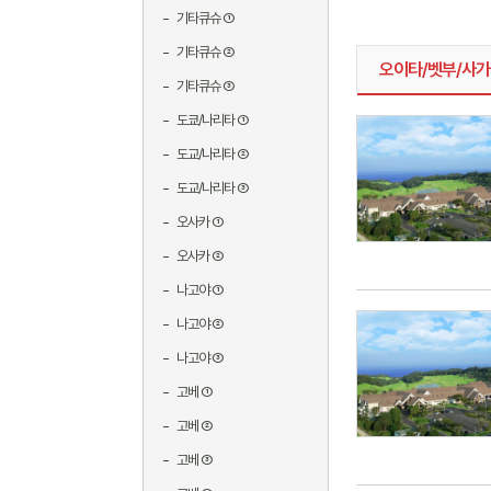
기타큐슈 ①
기타큐슈 ②
오이타/벳부/사가
기타큐슈 ③
도쿄/나리타 ①
도교/나리타 ②
도교/나리타 ③
오사카 ①
오사카 ②
나고야 ①
나고야 ②
나고야 ③
고베 ①
고베 ②
고베 ③