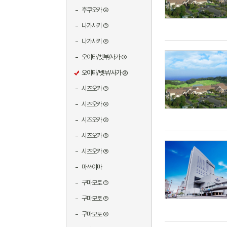
후쿠오카 ②
나가사키 ①
나가사키 ②
오이타/벳부/사가 ①
오이타/벳부/사가 ②
시즈오카 ①
시즈오카 ②
시즈오카 ③
시즈오카 ④
시즈오카 ⑤
마쓰야마
구마모토 ①
구마모토 ②
구마모토 ③