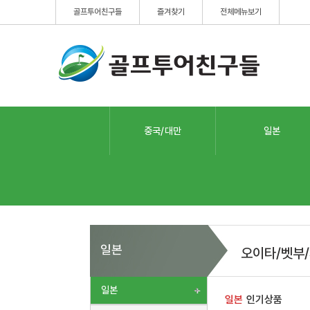
골프투어친구들
즐겨찾기
전체메뉴보기
중국/대만
일본
일본
오이타/벳부/
일본
일본
인기상품