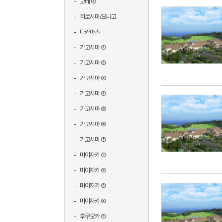
고베 ④
히로시마/요나고
다카마츠
가고시마 ①
가고시마 ②
가고시마 ③
가고시마 ④
가고시마 ⑤
가고시마 ⑥
가고시마 ⑦
미야자키 ①
미야자키 ②
미야자키 ③
미야자키 ④
후쿠오카 ①