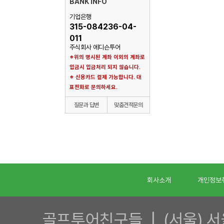
BANK INFO
기업은행
315-084236-04-
011
주식회사 에디슨투어
※위의 명시된 계좌 이외의 계좌로
입금시 입금처리 되지 않습니다.
※ 신용카드 결제 가능합니다. 대
표전화로 문의하세요.
질문과 답변
맞춤견적문의
회사소개
개인정보
골프투어친구들 | (서울) 서울