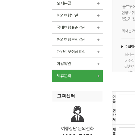
오시는길
'골프투어
인정보취
해외여행약관
있는지 
국내여행표준약관
회사는 
해외여행보험약관
수집하
개인정보취급방침
회사는
ο 수집
이용약관
결혼여부
ο 개인
제휴문의
수집
개인정
고객센터
이
회사는
름
ο 서비
연
및 금융
락
ο 회원
처
회원제 
여행상담 문의전화
제
정보 수
목