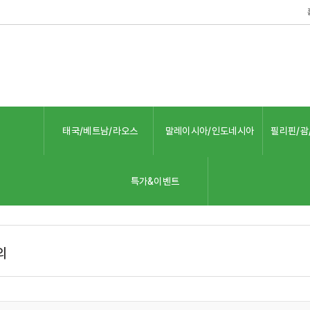
태국/베트남/라오스
말레이시아/인도네시아
필리핀/괌
특가&이벤트
의