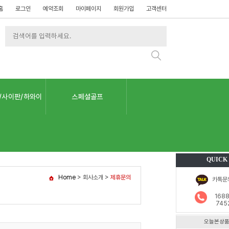
홈
로그인
예약조회
마이페이지
회원가입
고객센터
/사이판/하와이
스페셜골프
QUICK
Home
> 회사소개 >
제휴문의
카톡문
1688
745
오늘본상