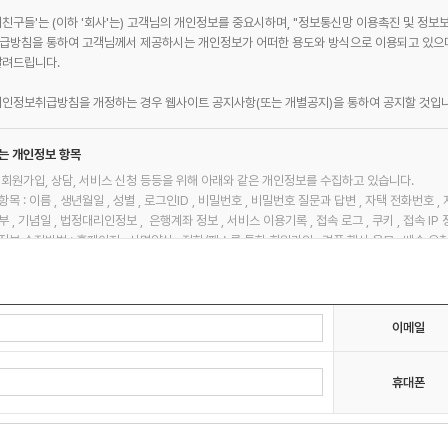
친구들'는 (이하 '회사'는) 고객님의 개인정보를 중요시하며, "정보통신망 이용촉진 및 정보
급방침을 통하여 고객님께서 제공하시는 개인정보가 어떠한 용도와 방식으로 이용되고 있으며
알려드립니다.
개인정보취급방침을 개정하는 경우 웹사이트 공지사항(또는 개별공지)을 통하여 공지할 것입니
는 개인정보 항목
 회원가입, 상담, 서비스 신청 등등을 위해 아래와 같은 개인정보를 수집하고 있습니다.
항목 : 이름 , 생년월일 , 성별 , 로그인ID , 비밀번호 , 비밀번호 질문과 답변 , 자택 전화번호 
 , 기념일 , 법정대리인정보 , 은행계좌 정보 , 서비스 이용기록 , 접속 로그 , 쿠키 , 접속 IP 
정보 수집방법 : 홈페이지 , 서면양식 , 전화/팩스를 통한 회원가입 , 경품 행사 응모 , 배송 요
보의 수집 및 이용목적
이메일
 수집한 개인정보를 다음의 목적을 위해 활용합니다.
스 제공에 관한 계약 이행 및 서비스 제공에 따른 요금정산 콘텐츠 제공 , 구매 및 요금 결제 ,
 서비스 , 요금추심
휴대폰
 관리
서비스 이용에 따른 본인확인 , 개인 식별 , 불량회원의 부정 이용 방지와 비인가 사용 방지 , 가
집 시 법정 대리인 동의여부 확인 , 불만처리 등 민원처리 , 고지사항 전달