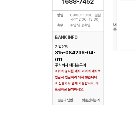
1688-7452
ο 마케
신규 서
스 이
평일
09:00~18:00 (점심
시간:12:00~13:30)
내
휴무
주말 및 공휴일
개인정
용
원칙적
BANK INFO
동안 
기업은행
보존 항
315-084236-04-
보존 근
011
보존 기
주식회사 에디슨투어
그리고
※위의 명시된 계좌 이외의 계좌로
표시/
입금시 입금처리 되지 않습니다.
계약 또
※ 신용카드 결제 가능합니다. 대
대금결제
표전화로 문의하세요.
소비자
신용정보
질문과 답변
맞춤견적문의
개인정
회사는
ο 파기
법령에