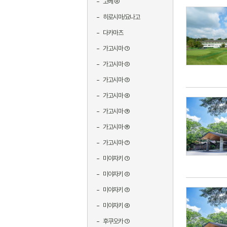
고베 ④
히로시마/요나고
다카마츠
가고시마 ①
가고시마 ②
가고시마 ③
가고시마 ④
가고시마 ⑤
가고시마 ⑥
가고시마 ⑦
미야자키 ①
미야자키 ②
미야자키 ③
미야자키 ④
후쿠오카 ①