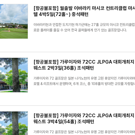
[항공불포함] 월출발 이바라키 마시코 컨트리클럽 마
텔 4박5일(72홀~) 중석패턴
이바라키현과 인접한 도치기현 하가군에는 27홀 규모의 마시코 컨트리클럽
로운 플레이를 즐길 수 있어 한국 골퍼들에게 인기 있는 골프장입니다.
[항공불포함] 가루이자와 72CC JLPGA 대회개최지
웨스트 2박3일(36홀) 조석패턴
가루이자와 72 골프장은 일본 나가노현의 유명 고원 휴양지인 가루이자와에
호텔 & 리조트에서 운영하며, 6개 코스, 총 108홀의 방대한 규모를 자랑합
[항공불포함] 가루이자와 72CC JLPGA 대회개최지
웨스트 3박4일(54홀) 조석패턴
가루이자와 72 골프장은 일본 나가노현의 유명 고원 휴양지인 가루이자와에