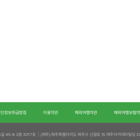
개인정보취급방침
이용약관
해외여행약관
해외여행보험약
8길 45-8 3층 3017호 │(제주) 제주특별자지도 제주시 신광로 15 제주아카데미빌딩 