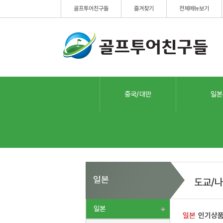
골프투어친구들
즐겨찾기
전체메뉴보기
중국/대만
일본
일본
도교/나
일본
일본
인기상