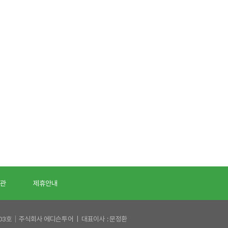
관
제휴안내
203호│주식회사 에디슨투어 | 대표이사 : 문정환