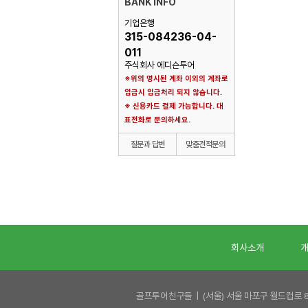
BANK INFO
기업은행
315-084236-04-
011
주식회사 에디슨투어
※위의 명시된 계좌 이외의 계좌로
입금시 입금처리 되지 않습니다.
※ 신용카드 결제 가능합니다. 대
표전화로 문의하세요.
질문과 답변
맞춤견적문의
회사소개
골프투어친구들 | (서울) 서울 마포구 월드컵로 