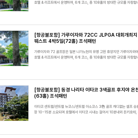
호텔 & 리조트에서 운영하며, 6개 코스, 총 108홀의 방대한 규모를 자랑합
[항공불포함] 가루이자와 72CC JLPGA 대회개최지
웨스트 4박5일(72홀) 조석패턴
가루이자와 72 골프장은 일본 나가노현의 유명 고원 휴양지인 가루이자와에
호텔 & 리조트에서 운영하며, 6개 코스, 총 108홀의 방대한 규모를 자랑합
[항공불포함] 동경 나리타 이타코 3색골프 후지야 온
(63홀) 조석패턴
이타코 센트럴/센트럴 뉴코스/센트럴 아소코스 3色 골프 캐디없는 셀프 승
장 10~15분 소요되며 호텔에서 이타코 시내는 걸어서 10분내외 돈키호테,