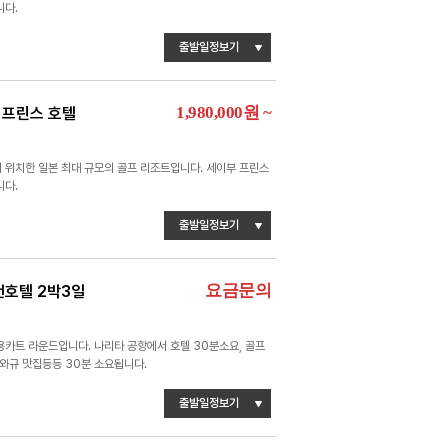
니다.
출발일정보기
1,980,000
원
~
 프린스 호텔
 위치한 일본 최대 규모의 골프 리조트입니다. 세이부 프린스
니다.
출발일정보기
요금문의
천호텔 2박3일
용카트 라운드입니다. 나리타 공항에서 호텔 30분소요, 골프
 와규 맛집등등 30분 소요됩니다.
출발일정보기