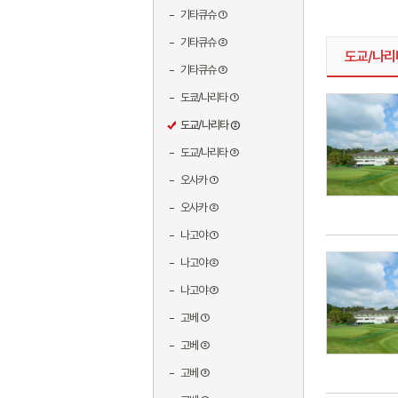
기타큐슈 ①
기타큐슈 ②
도교/나리
기타큐슈 ③
도쿄/나리타 ①
도교/나리타 ②
도교/나리타 ③
오사카 ①
오사카 ②
나고야 ①
나고야 ②
나고야 ③
고베 ①
고베 ②
고베 ③