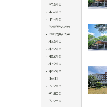
후쿠오카 ②
나가사키 ①
나가사키 ②
오이타/벳부/사가 ①
오이타/벳부/사가 ②
시즈오카 ①
시즈오카 ②
시즈오카 ③
시즈오카 ④
시즈오카 ⑤
마쓰야마
구마모토 ①
구마모토 ②
구마모토 ③