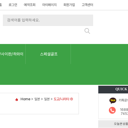
홈
로그인
예약조회
마이페이지
회원가입
고객센터
/사이판/하와이
스페셜골프
QUICK
Home
>
일본
>
일본
>
도교/나리타 ②
카톡문
1688
745
오늘본상