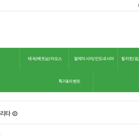
태국/베트남/라오스
말레이시아/인도네시아
필리핀/괌
특가&이벤트
리타 ②
품