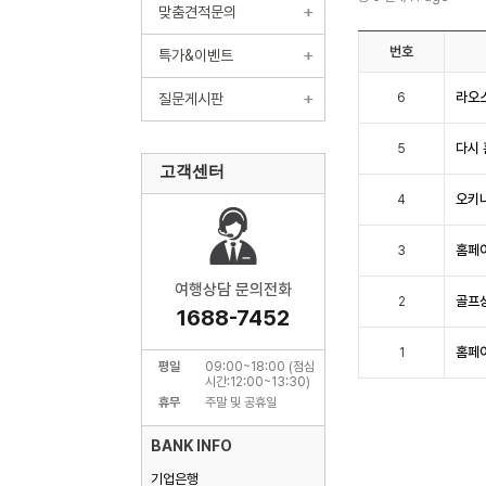
맞춤견적문의
번호
특가&이벤트
라오
질문게시판
6
다시 
5
고객센터
오키
4
홈페이
3
여행상담 문의전화
골프
2
1688-7452
홈페이
1
평일
09:00~18:00 (점심
시간:12:00~13:30)
휴무
주말 및 공휴일
BANK INFO
기업은행