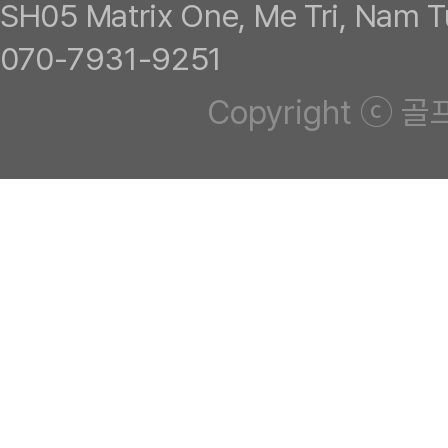
SH05 Matrix One, Me Tri, Na
070-7931-9251
Copyright ⓒ 골프