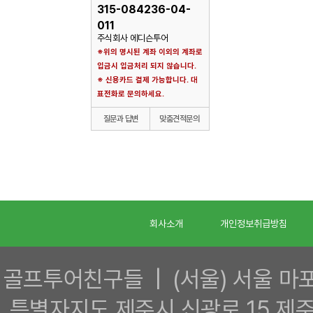
315-084236-04-
011
주식회사 에디슨투어
※위의 명시된 계좌 이외의 계좌로
입금시 입금처리 되지 않습니다.
※ 신용카드 결제 가능합니다. 대
표전화로 문의하세요.
질문과 답변
맞춤견적문의
회사소개
개인정보취급방침
골프투어친구들 | (서울) 서울 마포구
특별자지도 제주시 신광로 15 제